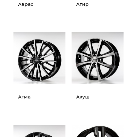
Аврас
Агир
Агма
Акуш