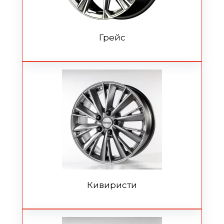
Грейс
Кивиристи