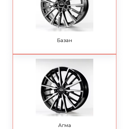
Базан
Агма