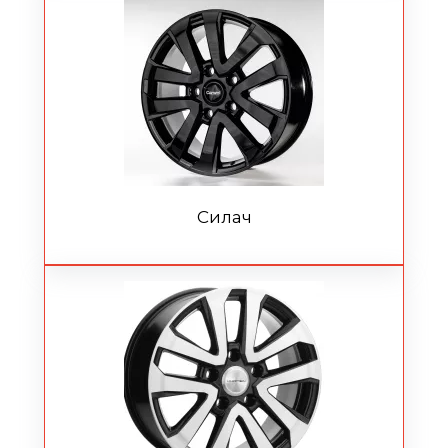
Силач