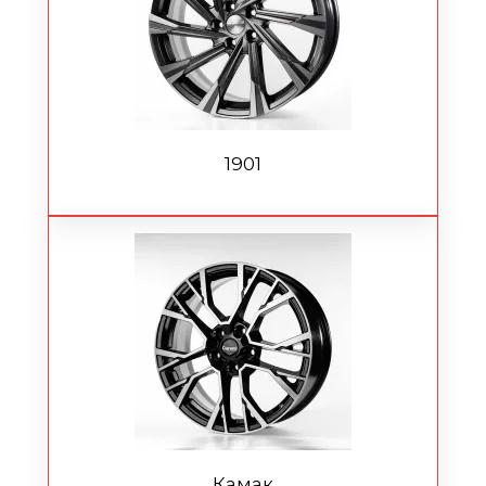
1901
Камак