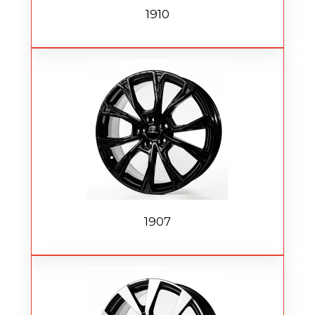
1910
1907