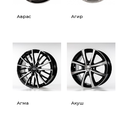
Аврас
Агир
Агма
Акуш