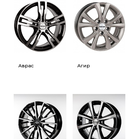
Аврас
Агир