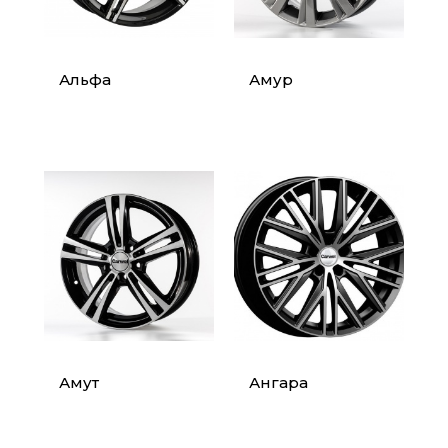
Альфа
Амур
Амут
Ангара