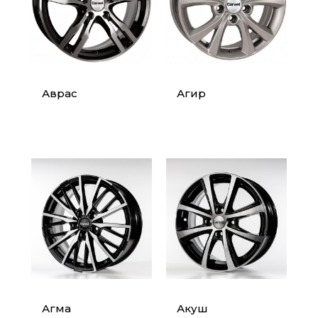
Аврас
Агир
Агма
Акуш