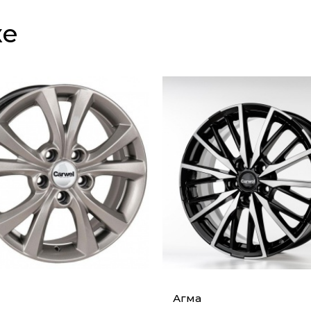
же
Агма