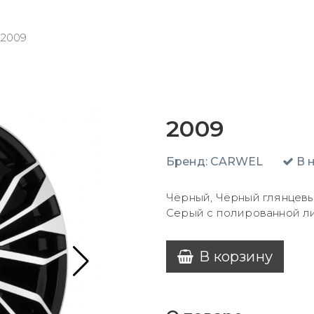
2009
2009
Бренд:
CARWEL
В 
Чёрный, Чёрный глянцевы
Серый с полированной л
В корзину