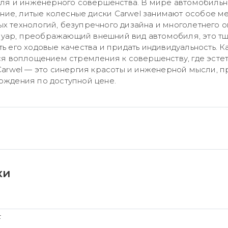
иля и инженерного совершенства. В мире автомобиль
ение, литые колесные диски Carwel занимают особое ме
 технологий, безупречного дизайна и многолетнего о
ессуар, преображающий внешний вид автомобиля, это т
ь его ходовые качества и придать индивидуальность. 
ся воплощением стремления к совершенству, где эсте
Carwel — это синергия красоты и инженерной мысли, 
ождения по доступной цене.
ки
F