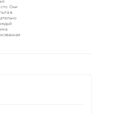
ных
сто. Они
пыта в
щательно
Каждый
тика
призванная