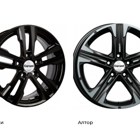
ки
Алтор