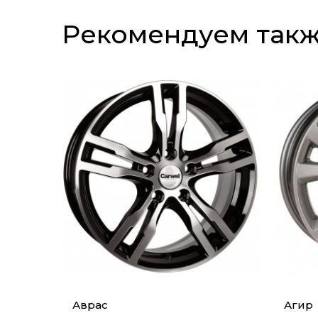
Рекомендуем так
Аврас
Агир