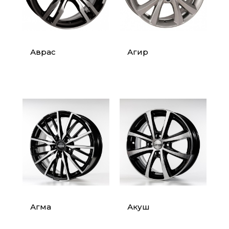
Аврас
Агир
Агма
Акуш