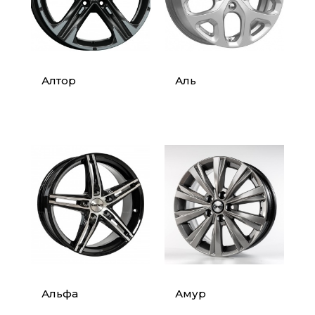
Алтор
Аль
Альфа
Амур